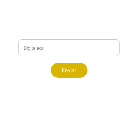
Assine já
Receba dicas e e-books direto no seu e-
mail
Seu e-mail
Enviar