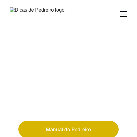
Dicas de obras 
sem enrolação
Conteúdo direto de obra: dicas, manuais e 
soluções que funcionam.
Manual do Pedreiro